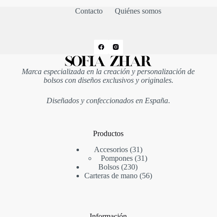
Contacto
Quiénes somos
Marca especializada en la creación y personalización de
bolsos con diseños exclusivos y originales.
Diseñados y confeccionados en España
.
Productos
31
Accesorios
31
productos
31
Pompones
31
230
productos
Bolsos
230
productos
56
Carteras de mano
56
productos
Información