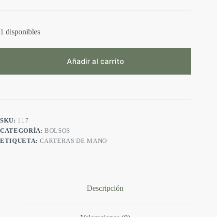
1 disponibles
Añadir al carrito
A
l
t
e
r
SKU:
117
n
CATEGORÍA:
BOLSOS
a
t
ETIQUETA:
CARTERAS DE MANO
i
v
e
:
Descripción