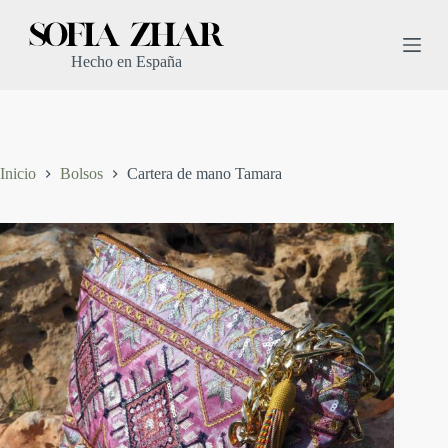
S
a
l
Hecho en España
t
a
r
a
l
c
Inicio
Bolsos
Cartera de mano Tamara
o
n
t
e
n
i
d
o