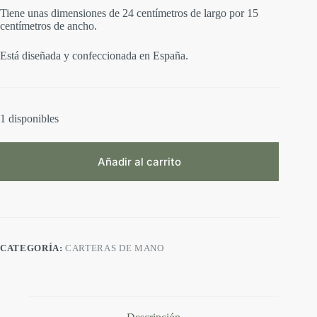
Tiene unas dimensiones de 24 centímetros de largo por 15
centímetros de ancho.
Está diseñada y confeccionada en España.
1 disponibles
Añadir al carrito
A
l
t
e
r
CATEGORÍA:
CARTERAS DE MANO
n
a
t
i
v
e