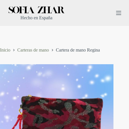
S
a
l
Hecho en España
t
a
r
a
l
c
Inicio
Carteras de mano
Cartera de mano Regina
o
n
t
e
n
i
d
o