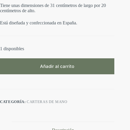
Tiene unas dimensiones de 31 centímetros de largo por 20
centímetros de alto.
Está diseñada y confeccionada en España.
1 disponibles
Añadir al carrito
A
l
t
e
r
CATEGORÍA:
CARTERAS DE MANO
n
a
t
i
v
e