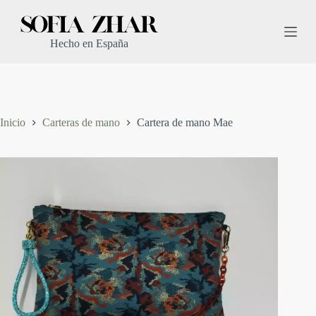
S
a
l
Hecho en España
t
a
r
a
l
c
Inicio
Carteras de mano
Cartera de mano Mae
o
n
t
e
n
i
d
o