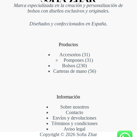
Marca especializada en la creación y personalización de
bolsos con diseños exclusivos y originales.
Diseñados y confeccionados en España
.
Productos
31
Accesorios
31
productos
31
Pompones
31
230
productos
Bolsos
230
productos
56
Carteras de mano
56
productos
Información
Sobre nosotros
Contacto
Envíos y devoluciones
Términos y condiciones
Aviso legal
Copyright © 2026 Sofia Zhar