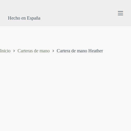
S
a
l
Hecho en España
t
a
r
a
l
c
Inicio
Carteras de mano
Cartera de mano Heather
o
n
t
e
n
i
d
o