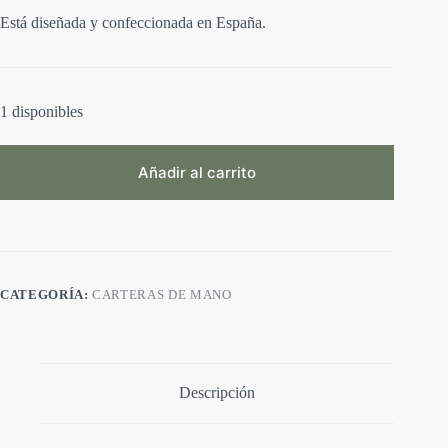
Está diseñada y confeccionada en España.
1 disponibles
Añadir al carrito
A
l
t
e
r
CATEGORÍA:
CARTERAS DE MANO
n
a
t
i
v
e
Descripción
: