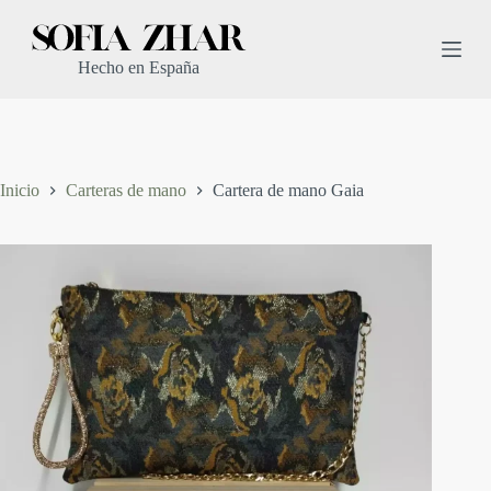
S
a
l
Hecho en España
t
a
r
a
l
c
Inicio
Carteras de mano
Cartera de mano Gaia
o
n
t
e
n
i
d
o