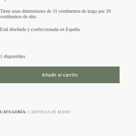
Tiene unas dimensiones de 31 centímetros de largo por 20
centímetros de alto.
Está diseñada y confeccionada en España.
1 disponibles
Añadir al carrito
A
l
t
e
r
CATEGORÍA:
CARTERAS DE MANO
n
a
t
i
v