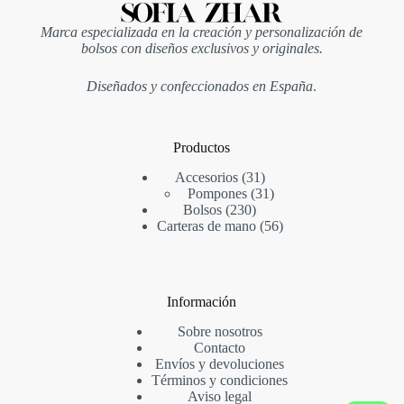
Marca especializada en la creación y personalización de
bolsos con diseños exclusivos y originales.
Diseñados y confeccionados en España
.
Productos
31
Accesorios
31
productos
31
Pompones
31
230
productos
Bolsos
230
productos
56
Carteras de mano
56
productos
Información
Sobre nosotros
Contacto
Envíos y devoluciones
Términos y condiciones
Aviso legal