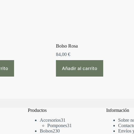
Bolso Rosa
84,00
€
rito
Añadir al carrito
Productos
Información
31
Accesorios
31
Sobre n
productos
31
Pompones
31
Contact
230
productos
Bolsos
230
Envíos 