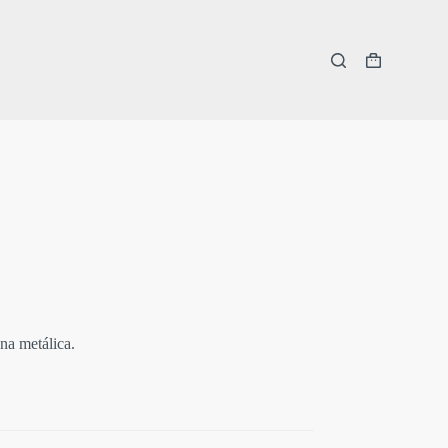
Carro
de
compra
na metálica.