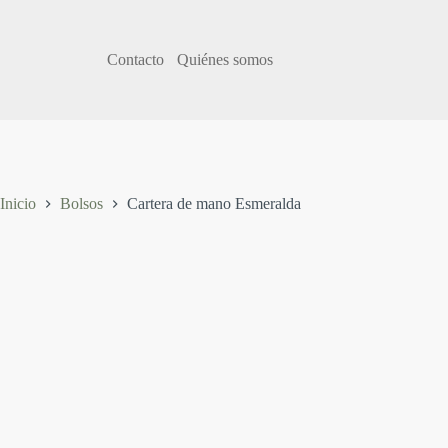
S
a
l
Contacto
Quiénes somos
t
a
r
a
l
c
o
n
Inicio
Bolsos
Cartera de mano Esmeralda
t
e
n
i
d
o