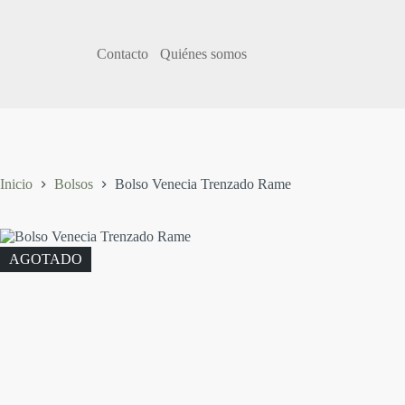
S
a
l
Contacto
Quiénes somos
t
a
r
a
l
c
o
n
Inicio
Bolsos
Bolso Venecia Trenzado Rame
t
e
n
i
AGOTADO
d
o