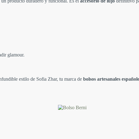
ura un producto duradero y funcional. Es el
accesorio de lujo
definitivo 
adir glamour.
nfundible estilo de Sofia Zhar, tu marca de
bolsos artesanales español