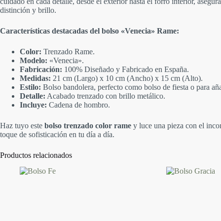
cuidado en cada detalle, desde el exterior hasta el forro interior, aseg
distinción y brillo.
Características destacadas del bolso «Venecia» Rame:
Color:
Trenzado Rame.
Modelo:
«Venecia».
Fabricación:
100% Diseñado y Fabricado en España.
Medidas:
21 cm (Largo) x 10 cm (Ancho) x 15 cm (Alto).
Estilo:
Bolso bandolera, perfecto como bolso de fiesta o para añ
Detalle:
Acabado trenzado con brillo metálico.
Incluye:
Cadena de hombro.
Haz tuyo este
bolso trenzado color rame
y luce una pieza con el inco
toque de sofisticación en tu día a día.
Productos relacionados