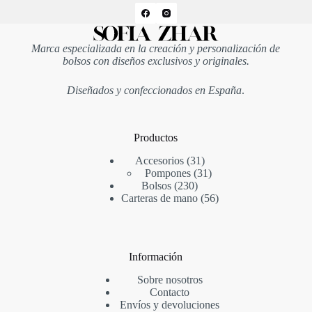
Marca especializada en la creación y personalización de
bolsos con diseños exclusivos y originales.
Diseñados y confeccionados en España
.
Productos
31
Accesorios
31
productos
31
Pompones
31
230
productos
Bolsos
230
productos
56
Carteras de mano
56
productos
Información
Sobre nosotros
Contacto
Envíos y devoluciones