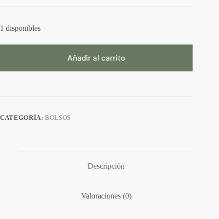
1 disponibles
Añadir al carrito
A
l
t
e
r
CATEGORÍA:
BOLSOS
n
a
t
i
v
e
Descripción
:
Valoraciones (0)