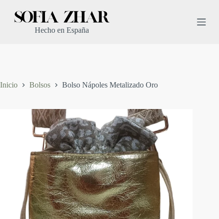
S
a
l
Hecho en España
t
a
r
a
l
c
Inicio
Bolsos
Bolso Nápoles Metalizado Oro
o
n
t
e
n
i
d
o