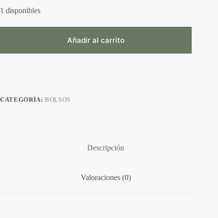
1 disponibles
Añadir al carrito
A
l
t
e
r
CATEGORÍA:
BOLSOS
n
a
t
i
v
e
Descripción
:
Valoraciones (0)