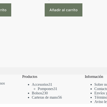
rito
Añadir al carrito
Productos
Información
lsos
31
Accesorios
31
Sobre n
productos
31
Pompones
31
Contact
230
productos
Bolsos
230
Envíos 
productos
56
Carteras de mano
56
Término
productos
Aviso le