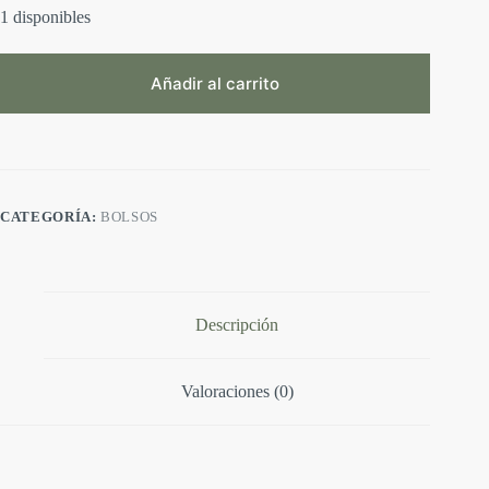
1 disponibles
Añadir al carrito
A
l
t
e
r
CATEGORÍA:
BOLSOS
n
a
t
i
v
e
Descripción
:
Valoraciones (0)