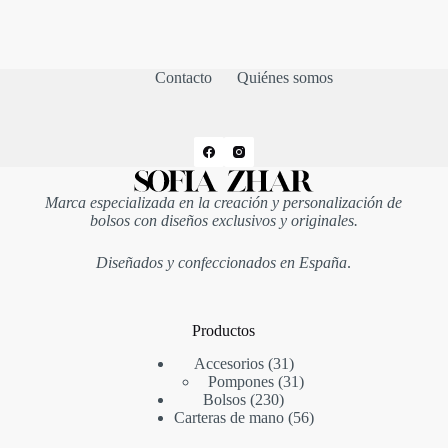
Contacto
Quiénes somos
Marca especializada en la creación y personalización de
bolsos con diseños exclusivos y originales.
Diseñados y confeccionados en España
.
Productos
31
Accesorios
31
productos
31
Pompones
31
230
productos
Bolsos
230
productos
56
Carteras de mano
56
productos