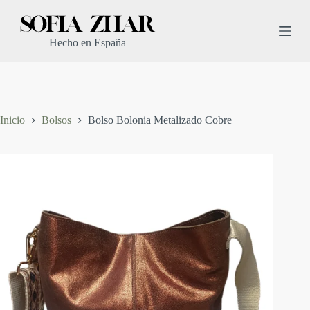
S
a
l
Hecho en España
t
a
r
a
l
c
Inicio
Bolsos
Bolso Bolonia Metalizado Cobre
o
n
t
e
n
i
d
o