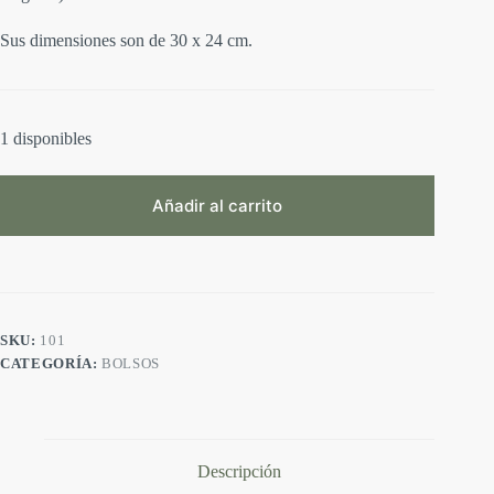
Sus dimensiones son de 30 x 24 cm.
1 disponibles
Añadir al carrito
A
l
t
e
r
SKU:
101
n
CATEGORÍA:
BOLSOS
a
t
i
v
e
:
Descripción